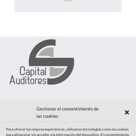
CAPITAL AUDITORES SLP
Gestionar el consentimiento de
las cookies
López de Hoyos, 9 - 4º Dcha. 28006
MADRID
Para ofrecer las mejores experiencias, utilizamos tecnologías como las cookies
para almacenar y/o acceder a la información del dispositivo. El consentimiento